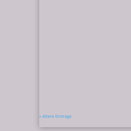
Milena
Meine Entscheidung In meinem Newsletter
(Wenn du nichts mehr verpassen willst, me
Milena
Der Zauber in Dir. Das Ungreifbare, Heil
was es bedeutet, im Wald präsent zu sein 
« Ältere Einträge