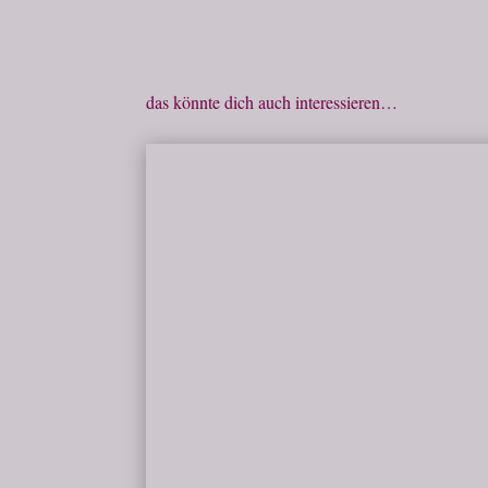
das könnte dich auch interessieren…
Milena
eine Beziehung in Abhängigkeit Was hab i
tolle Visionen, wie wir mal leben wollten