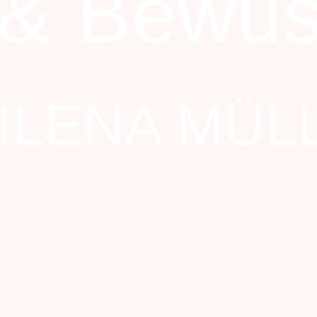
 & Bewus
ILENA MÜL