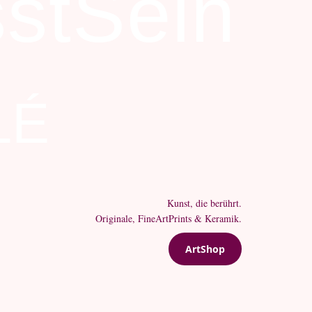
stSein
LÉ
Kunst, die berührt.
Originale, FineArtPrints & Keramik.
ArtShop