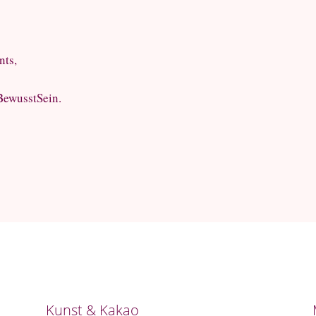
nts,
 BewusstSein.
Kunst & Kakao