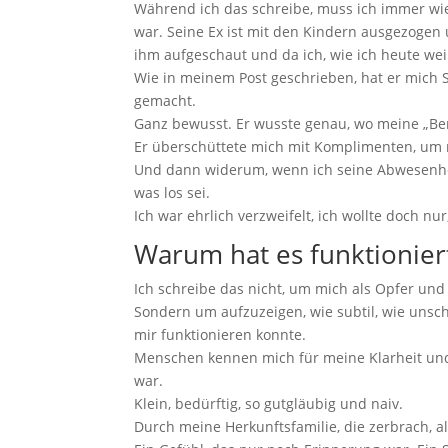
Während ich das schreibe, muss ich immer wi
war. Seine Ex ist mit den Kindern ausgezogen
ihm aufgeschaut und da ich, wie ich heute weiß,
Wie in meinem Post geschrieben, hat er mich S
gemacht.
Ganz bewusst. Er wusste genau, wo meine „B
Er überschüttete mich mit Komplimenten, um m
Und dann widerum, wenn ich seine Abwesenhei
was los sei.
Ich war ehrlich verzweifelt, ich wollte doch n
Warum hat es funktionier
Ich schreibe das nicht, um mich als Opfer und
Sondern um aufzuzeigen, wie subtil, wie unsc
mir funktionieren konnte.
Menschen kennen mich für meine Klarheit und 
war.
Klein, bedürftig, so gutgläubig und naiv.
Durch meine Herkunftsfamilie, die zerbrach, als