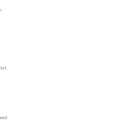
n
fert
weil