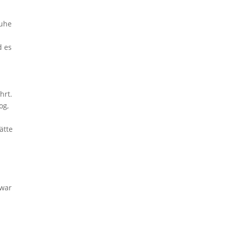
Ruhe
d es
hrt.
og,
ätte
 war