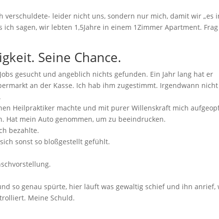
Ich verschuldete- leider nicht uns, sondern nur mich, damit wir „es i
ich sagen, wir lebten 1,5Jahre in einem 1Zimmer Apartment. Frag
igkeit. Seine Chance.
obs gesucht und angeblich nichts gefunden. Ein Jahr lang hat er
Supermarkt an der Kasse. Ich hab ihm zugestimmt. Irgendwann nicht
.
en Heilpraktiker machte und mit purer Willenskraft mich aufgeop
en. Hat mein Auto genommen, um zu beeindrucken.
ch bezahlte.
ich sonst so bloßgestellt gefühlt.
schvorstellung.
d so genau spürte, hier läuft was gewaltig schief und ihn anrief, 
rolliert. Meine Schuld.