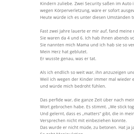
Kindern zuliebe. Zwei Security saßen im Auto in
wegen Körperverletzung, wäre er sofort ausg
Heute würde ich es unter diesen Umständen t
Fast zwei Jahre lauerte er mir auf, fand mein
Sie waren da 4 und 6. Ich hab ihnen abends vo
Sie nannten mich Mama und ich hab sie so ver
Mein Herz hat geblutet.
Er wusste genau, was er tat.
Als ich endlich so weit war, ihn anzuzeigen u
Weil ich wegen der Kinder immer mal wieder ein
und würde mich bedroht fühlen.
Das perfide war, die ganze Zeit über nach mei
Wort gebrochen habe. Es stimmt. „We stick tog
Und gelernt, dass es „matters“ gibt, die in m
Versprechen nicht mit einbeziehen konnte.
Das wurde er nicht müde, zu betonen. Hat ja ja