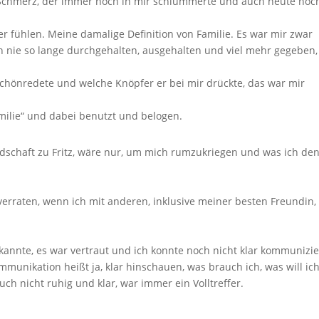
n Schmerz, der immer noch in mir schlummerte und auch heute noc
her fühlen. Meine damalige Definition von Familie. Es war mir zwar
ich nie so lange durchgehalten, ausgehalten und viel mehr gegeben,
 schönredete und welche Knöpfer er bei mir drückte, das war mir
amilie“ und dabei benutzt und belogen.
ndschaft zu Fritz, wäre nur, um mich rumzukriegen und was ich de
verraten, wenn ich mit anderen, inklusive meiner besten Freundin,
h kannte, es war vertraut und ich konnte noch nicht klar kommunizi
mmunikation heißt ja, klar hinschauen, was brauch ich, was will ich
ch nicht ruhig und klar, war immer ein Volltreffer.