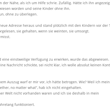
 der Nähe, als ich um Hilfe schrie. Zufällig. Hätte ich ihn angezeig
ewiesen worden und seine Kinder ohne ihn.
un, ohne zu überlegen.
e neue Adresse heraus und stand plötzlich mit den Kindern vor der 
rgelesen, sie gehalten, wenn sie weinten, sie umsorgt.
misst.
nd eine einstweilige Verfügung zu erwirken, wurde das abgewiesen.
e Nachricht schickte, sei nicht klar, ich wolle absolut keinen Kon
nem Auszug warf er mir vor, ich hätte betrogen. Wie? Weil ich mein
ether, no matter what“, hab ich nicht eingehalten.
einer Welt nicht vorhanden waren und ich sie deshalb in mein
hrelang funktioniert.