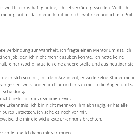
 weil ich ernsthaft glaubte, ich sei verrückt geworden. Weil ich
 mehr glaubte, das meine Intuition nicht wahr sei und ich ein Pro
Diese Verbindung zur Wahrheit. Ich fragte einen Mentor um Rat, ich
nen Job, den ich nicht mehr ausüben konnte. Ich hatte keine
alb einer Woche hatte ich eine andere Stelle und aus heutiger Sic
nnte er sich von mir, mit dem Argument, er wolle keine Kinder meh
ergessen, wir standen im Flur und er sah mir in die Augen und s
Entscheidung.
l nicht mehr mit dir zusammen sein.
are Erkenntnis- ich bin nicht mehr von ihm abhängig, er hat alle
 pures Entsetzen, ich sehe es noch vor mir.
eweise, die mir die wichtigste Erkenntnis brachten.
drichtig und ich kann mir vertrauen.