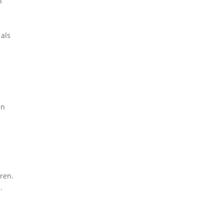
h
 als
nn
eren.
.