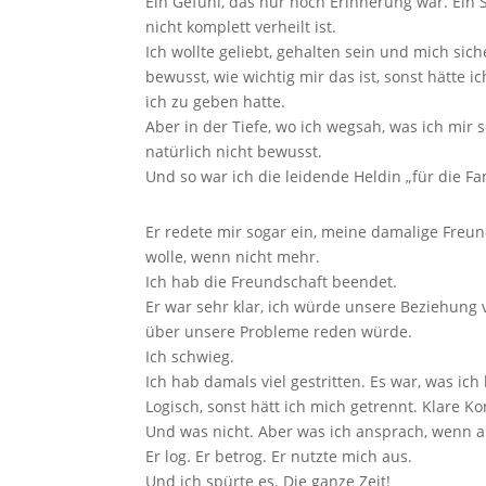
Ein Gefühl, das nur noch Erinnerung war. Ei
nicht komplett verheilt ist.
Ich wollte geliebt, gehalten sein und mich sic
bewusst, wie wichtig mir das ist, sonst hätte 
ich zu geben hatte.
Aber in der Tiefe, wo ich wegsah, was ich mir
natürlich nicht bewusst.
Und so war ich die leidende Heldin „für die F
Er redete mir sogar ein, meine damalige Freu
wolle, wenn nicht mehr.
Ich hab die Freundschaft beendet.
Er war sehr klar, ich würde unsere Beziehung 
über unsere Probleme reden würde.
Ich schwieg.
Ich hab damals viel gestritten. Es war, was ic
Logisch, sonst hätt ich mich getrennt. Klare Ko
Und was nicht. Aber was ich ansprach, wenn au
Er log. Er betrog. Er nutzte mich aus.
Und ich spürte es. Die ganze Zeit!