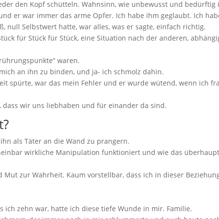
eder den Kopf schütteln. Wahnsinn, wie unbewusst und bedürftig 
 und er war immer das arme Opfer. Ich habe ihm geglaubt. Ich hab
 null Selbstwert hatte, war alles, was er sagte, einfach richtig.
tück für Stück für Stück, eine Situation nach der anderen, abhängi
erührungspunkte“ waren.
ich an ihn zu binden, und ja- ich schmolz dahin.
t spürte, war das mein Fehler und er wurde wütend, wenn ich fra
ur, dass wir uns liebhaben und für einander da sind.
t?
 ihn als Täter an die Wand zu prangern.
heinbar wirkliche Manipulation funktioniert und wie das überhaupt
Mut zur Wahrheit. Kaum vorstellbar, dass ich in dieser Beziehun
 ich zehn war, hatte ich diese tiefe Wunde in mir. Familie.