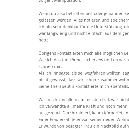
So geht Manipulation.
Wenn du also betroffen bist oder jemanden ken
gelassen werden. Alles notieren und speichern,
Ich bin sehr dankbar für die Unterstützung, di
war langwierig und nicht einfach, aus dem ge
hatte.
Übrigens kontaktierten mich alle möglichen Le
Wie ich das tun könne, so herzlos und ob wir 
schrieb mir.
Als ich ihr sagte, als sei wegfahren wollten, s
nicht gewusst, dass wir schon zusammenwohn
Seine Therapeutin kontaktierte mich ebenfalls,
Was mich von allem am meisten traf, war nich
Ich verwandte all meine Kraft und noch mehr,
ausgezehrt. Durchtrainiert, kaum Körperfett, 
Einer Frau erzählte er von seiner neuen Wohnu
Er würde von besagter Frau ein Nacktbild auf