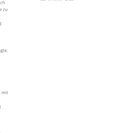
ich
e zu
g
gte,
 mit
g