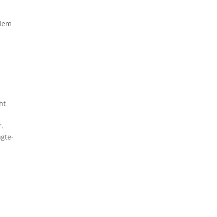
blem
ht
r.
agte-