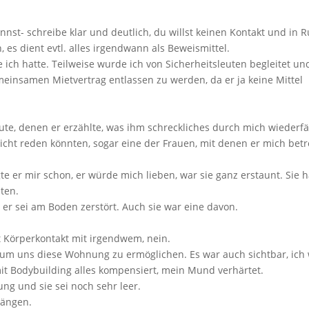
nst- schreibe klar und deutlich, du willst keinen Kontakt und in 
 es dient evtl. alles irgendwann als Beweismittel.
e ich hatte. Teilweise wurde ich von Sicherheitsleuten begleitet un
meinsamen Mietvertrag entlassen zu werden, da er ja keine Mittel
ute, denen er erzählte, was ihm schreckliches durch mich wiederfä
nicht reden könnten, sogar eine der Frauen, mit denen er mich betr
agte er mir schon, er würde mich lieben, war sie ganz erstaunt. Sie h
ten.
 er sei am Boden zerstört. Auch sie war eine davon.
t Körperkontakt mit irgendwem, nein.
 um uns diese Wohnung zu ermöglichen. Es war auch sichtbar, ich
mit Bodybuilding alles kompensiert, mein Mund verhärtet.
ng und sie sei noch sehr leer.
hängen.