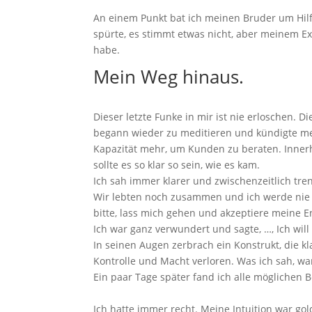
An einem Punkt bat ich meinen Bruder um Hilfe,
spürte, es stimmt etwas nicht, aber meinem Ex
habe.
Mein Weg hinaus.
Dieser letzte Funke in mir ist nie erloschen. 
begann wieder zu meditieren und kündigte mei
Kapazität mehr, um Kunden zu beraten. Innerh
sollte es so klar so sein, wie es kam.
Ich sah immer klarer und zwischenzeitlich tre
Wir lebten noch zusammen und ich werde nie v
bitte, lass mich gehen und akzeptiere meine 
Ich war ganz verwundert und sagte, …, Ich wil
In seinen Augen zerbrach ein Konstrukt, die kl
Kontrolle und Macht verloren. Was ich sah, war
Ein paar Tage später fand ich alle möglichen B
Ich hatte immer recht. Meine Intuition war gol