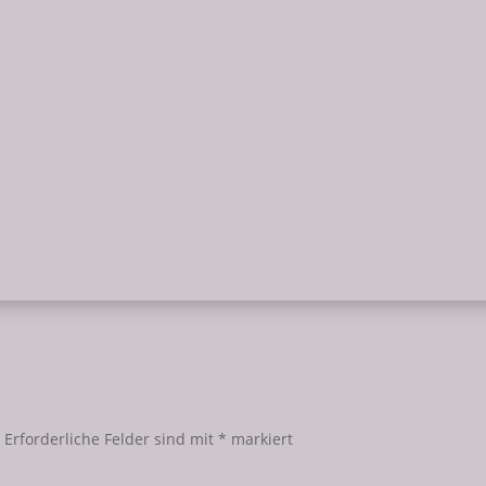
es hat klick gemacht und die Illusion ist geplatzt, es war schmer
st geworden, dass ich zwar auf der einen Seite die eigenständig
.
Erforderliche Felder sind mit
*
markiert