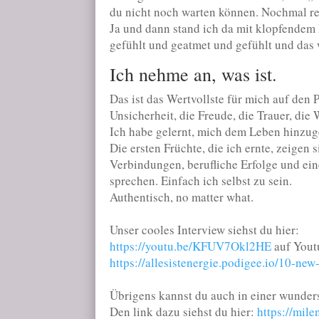
du nicht noch warten können. Nochmal re
Ja und dann stand ich da mit klopfendem
gefühlt und geatmet und gefühlt und das w
Ich nehme an, was ist.
Das ist das Wertvollste für mich auf den 
Unsicherheit, die Freude, die Trauer, die
Ich habe gelernt, mich dem Leben hinzugeb
Die ersten Früchte, die ich ernte, zeigen
Verbindungen, berufliche Erfolge und ein
sprechen. Einfach ich selbst zu sein.
Authentisch, no matter what.
Unser cooles Interview siehst du hier:
https://youtu.be/KFUV7Okl2HE
auf Youtu
https://allesistenergie.podigee.io/10-ne
Übrigens kannst du auch in einer wunder
Den link dazu siehst du hier:
https://mil