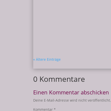
Milena
... aber nur da, wo es dem Ego passt. Ja, 
wunderbaren 1:1 Begleitung ist mir bewus
« Ältere Einträge
0 Kommentare
Einen Kommentar abschicken
Deine E-Mail-Adresse wird nicht veröffentlicht
Kommentar
*