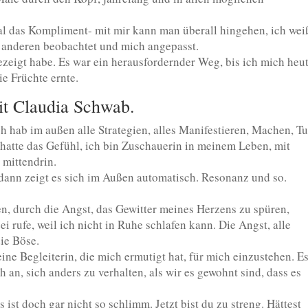
al das Kompliment- mit mir kann man überall hingehen, ich wei
 anderen beobachtet und mich angepasst.
ezeigt habe. Es war ein herausfordernder Weg, bis ich mich heu
ie Früchte ernte.
t Claudia Schwab.
h hab im außen alle Strategien, alles Manifestieren, Machen, T
ch hatte das Gefühl, ich bin Zuschauerin in meinem Leben, mit
 mittendrin.
dann zeigt es sich im Außen automatisch. Resonanz und so.
n, durch die Angst, das Gewitter meines Herzens zu spüren,
i rufe, weil ich nicht in Ruhe schlafen kann. Die Angst, alle
die Böse.
ine Begleiterin, die mich ermutigt hat, für mich einzustehen. E
h an, sich anders zu verhalten, als wir es gewohnt sind, dass es
ist doch gar nicht so schlimm. Jetzt bist du zu streng. Hättest