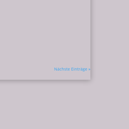
zhaft und hat gedauert. Mit meiner
e, unabhängige Frau...
Nächste Einträge »