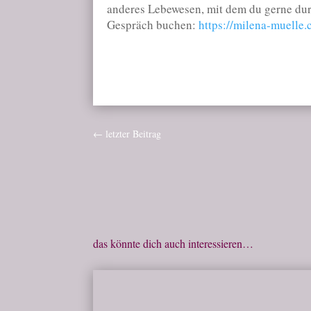
anderes Lebewesen, mit dem du gerne dur
Gespräch buchen:
https://milena-muelle.
←
letzter Beitrag
das könnte dich auch interessieren…