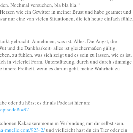
den. Nochmal versuchen, bla bla bla.“
 Herzen wie ein Gewitter in meiner Brust und habe geatmet und
ar nur eine von vielen Situationen, die ich heute einfach fühle
Punkt gebracht. Annehmen, was ist. Alles. Die Angst, die
 Wut und die Dankbarkeit- alles ist gleichermaßen gültig.
en, zu fühlen, was sich zeigt und es sein zu lassen, wie es ist.
 sich in vielerlei Form. Unterstützung, durch und durch stimmige
e innere Freiheit, wenn es darum geht, meine Wahrheit zu
be oder du hörst es dir als Podcast hier an:
w-episode#t=97
schönen Kakaozeremonie in Verbindung mit dir selbst sein.
ena-muelle.com/923-2/
und vielleicht hast du ein Tier oder ein