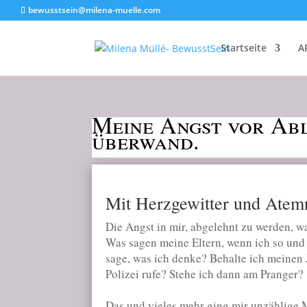
bewusstsein@milena-muelle.com
Startseite
A
Meine Angst vor Abl
überwand.
Mit Herzgewitter und Atem
Die Angst in mir, abgelehnt zu werden, w
Was sagen meine Eltern, wenn ich so und
sage, was ich denke? Behalte ich meinen 
Polizei rufe? Stehe ich dann am Pranger?
Das und vieles mehr ging mir unzählige 