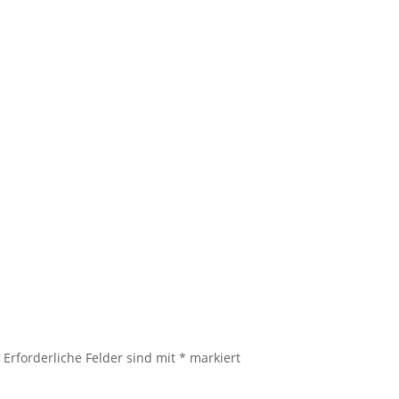
 wieder werde ich gefragt, Milena, was kann ich mir denn unter ei
ir hier näherbringen. Also zuerst einmal- für eine Kakaozeremoni
.
Erforderliche Felder sind mit
*
markiert