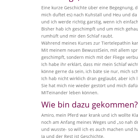
Eine kurze Geschichte über eine Begegnung, die
mich duftet es) nach Kuhstall und Heu und da gi
und ich werde richtig garstig, wenn ich einfac
Bisher hab ich geschimpft und um mich gehaue
rumhüft und mir den Schlaf raubt.
Während meines Kurses zur Tiertelepathin kam
Mit meinem neuen BewusstSein, mit allem spr
geschimpft, sondern mich mit der Fliege verb
Ich habe ihr erklärt, dass mir mein Schlaf wich
könne gerne da sein, ich bäte sie nur, mich sc
Ich hab nicht wirklich dran geglaubt, aber ich
Sie hat mich nie wieder gestört und mich dafür
MITeinander leben können.
Wie bin dazu gekommen?
Amiro, mein Pferd war krank und ich wollte Klar
noch am Anfang meines Weges und „so nah dra
und wusste- so will ich es auch machen und h
Ja und der Rest ist Geschichte.