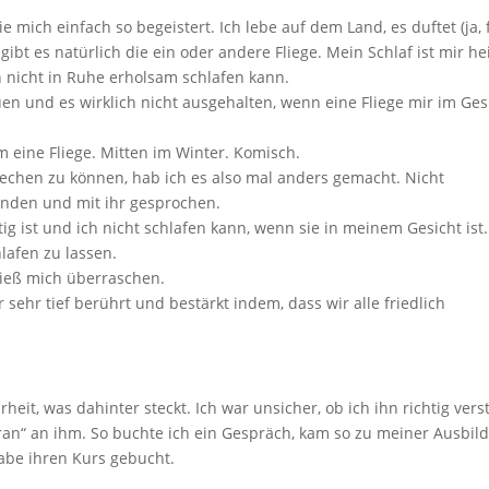
 mich einfach so begeistert. Ich lebe auf dem Land, es duftet (ja, 
bt es natürlich die ein oder andere Fliege. Mein Schlaf ist mir hei
h nicht in Ruhe erholsam schlafen kann.
n und es wirklich nicht ausgehalten, wenn eine Fliege mir im Ges
 eine Fliege. Mitten im Winter. Komisch.
echen zu können, hab ich es also mal anders gemacht. Nicht
unden und mit ihr gesprochen.
tig ist und ich nicht schlafen kann, wenn sie in meinem Gesicht ist.
hlafen zu lassen.
 ließ mich überraschen.
 sehr tief berührt und bestärkt indem, dass wir alle friedlich
heit, was dahinter steckt. Ich war unsicher, ob ich ihn richtig vers
n“ an ihm. So buchte ich ein Gespräch, kam so zu meiner Ausbild
abe ihren Kurs gebucht.