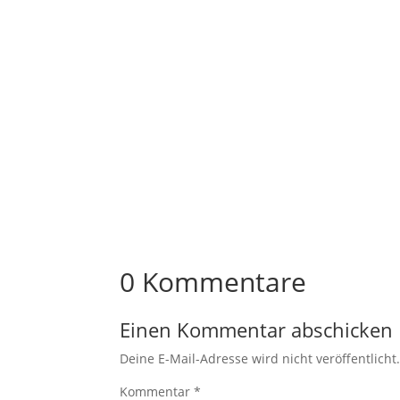
Milena
...und warum es kein Nesquick ist 😉 Immer
einfach gar keine Ahnung. Das möchte ich d
0 Kommentare
Einen Kommentar abschicken
Deine E-Mail-Adresse wird nicht veröffentlicht
Kommentar
*