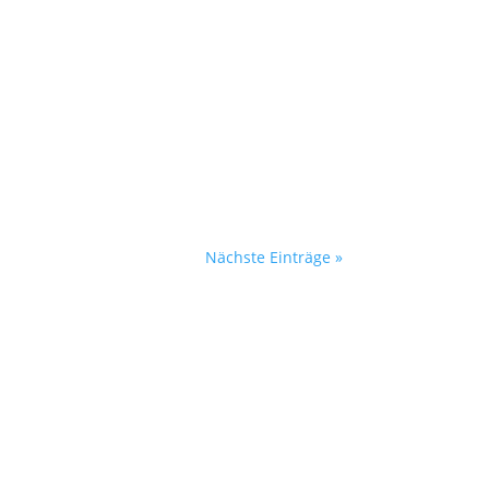
ner Kakaozeremonie vorstellen, ich hab
e verwenden wir...
Nächste Einträge »