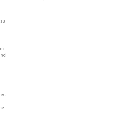
 zu
am
 und
er,
ine