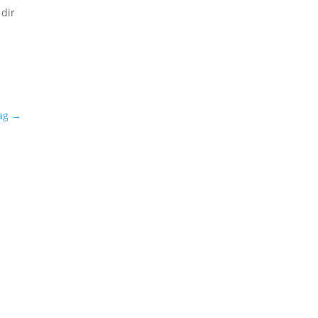
 dir
ag
→