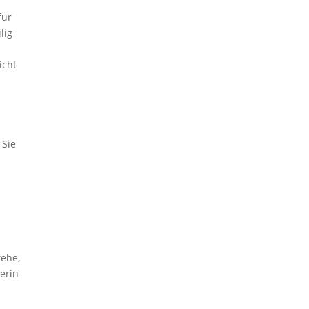
für
lig
icht
 Sie
tehe,
erin