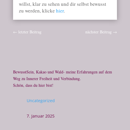
willst, klar zu sehen und dir selbst bewusst
zu werden, klicke
hier
.
←
letzter Beitrag
nächster Beitrag
→
BewusstSein, Kakao und Wald- meine Erfahrungen auf dem
Weg zu Innerer Freiheit und Verbindung.
Schön, dass du hier bist!
Uncategorized
7. Januar 2025