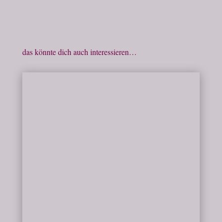
das könnte dich auch interessieren…
Milena
Die Wahrheit verwoben und versteckt unter
dem kleinen Wörtchen "aber", sodass die
tatsächliche Aussage verschleiert bleibt.
Jeder kennt es. Du erzählst deiner Freundin
oder deinem Freund deine Erfahrung und
deine Erkenntnis dazu und dein Gegenüber
antwortet mit "Ja,...