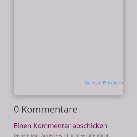
Milena
...und warum es kein Nesquick ist 😉 Immer
wieder werde ich gefragt, Milena, was kann
ich mir denn unter einer Kakaozeremonie
vorstellen, ich hab einfach gar keine
Ahnung. Das möchte ich dir hier
näherbringen. Also zuerst einmal- für eine
Kakaozeremonie verwenden wir...
Nächste Einträge »
0 Kommentare
Einen Kommentar abschicken
Deine E-Mail-Adresse wird nicht veröffentlicht.