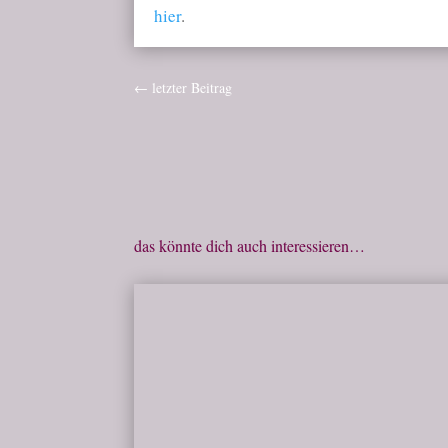
hier
.
←
letzter Beitrag
das könnte dich auch interessieren…
Milena
eine Beziehung in Abhängigkeit Was hab i