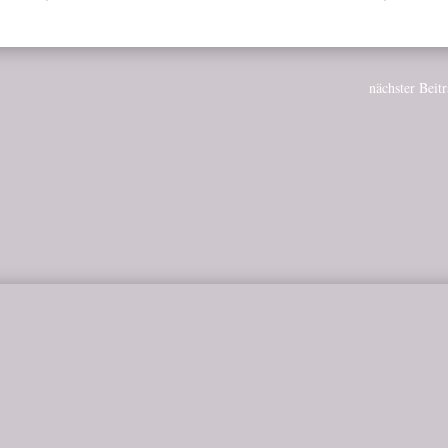
nächster Beit
ch mir damals gewünscht, es würde funktionieren. Ich liebte sei