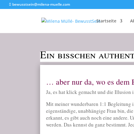
bewusstsein@milena-muelle.com
Startseite
A
Ein bisschen authent
… aber nur da, wo es dem E
Ja, es hat klick gemacht und die Illusion 
Mit meiner wunderbaren 1:1 Begleitung is
eigenständige, unabhängige Frau bin, die
erkannt, es gibt auch noch eine andere. U
werden. Das kennst du ganz bestimmt. Jed